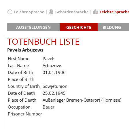
Leichte Sprache
Gebärdensprache
Leichte Sprach
Deutsch
AUSSTELLUNGEN
GESCHICHTE
BILDUNG
English
Hauptausstellung »Zeitspuren«
Das KZ Neuengamme
Français
TOTENBUCH LISTE
Lager-SS
Die Geschichte des Lagers ab 194
Dansk
Pavels Arbuzows
Klinkerwerk
Die Geschichte der Gedenkstätte
Español
First Name
Pavels
Walther-Werke
Totenbuch
Totenbuch Lis
Italiano
Last Name
Arbuzows
Gefängnismauer
Nederlands
Date of Birth
01.01.1906
Haus des Gedenkens
Polski
Place of Birth
Português
Country of Birth
Sowjetunion
Türkçe
Date of Death
25.02.1945
Yкраїнський
Place of Death
Außenlager Bremen-Osterort (Hornisse)
Occupation
Bauer
Русский
Prisoner Number
עברית
العربية