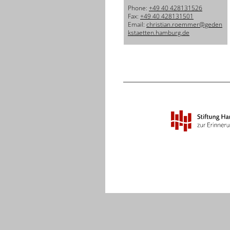
Phone:
+49 40 428131526
Fax:
+49 40 428131501
Email:
christian.roemmer@geden
kstaetten.hamburg.de