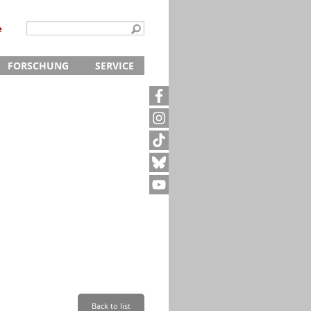
e
FORSCHUNG
SERVICE
Kontakt
5
Archivanfrage
Kurze Information
te
Anfahrt
Back to list