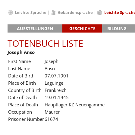
Leichte Sprache
Gebärdensprache
Leichte Sprach
Deutsch
AUSSTELLUNGEN
GESCHICHTE
BILDUNG
English
Hauptausstellung »Zeitspuren«
Das KZ Neuengamme
Français
TOTENBUCH LISTE
Lager-SS
Die Geschichte des Lagers ab 194
Dansk
Joseph Anso
Klinkerwerk
Die Geschichte der Gedenkstätte
Español
First Name
Joseph
Walther-Werke
Totenbuch
Totenbuch Lis
Italiano
Last Name
Anso
Gefängnismauer
Nederlands
Date of Birth
07.07.1901
Haus des Gedenkens
Polski
Place of Birth
Laguinge
Português
Country of Birth
Frankreich
Türkçe
Date of Death
19.01.1945
Yкраїнський
Place of Death
Hauptlager KZ Neuengamme
Occupation
Maurer
Русский
Prisoner Number
61674
עברית
العربية