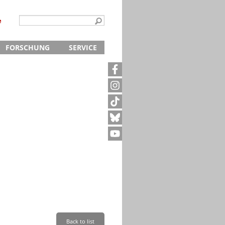
e
FORSCHUNG
SERVICE
Kontakt
5
Archivanfrage
Kurze Information
te
Anfahrt
Back to list