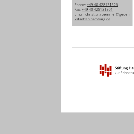
Phone:
+49 40 428131526
Fax:
+49 40 428131501
Email:
christian.roemmer@geden
kstaetten.hamburg.de