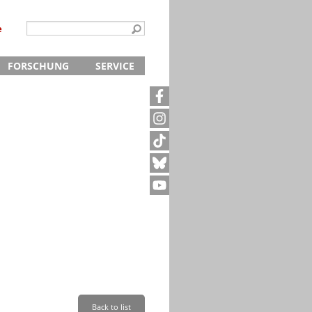
e
FORSCHUNG
SERVICE
Kontakt
5
Archivanfrage
Kurze Information
te
Anfahrt
Back to list