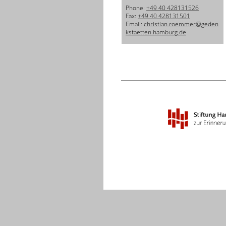
Phone:
+49 40 428131526
Fax:
+49 40 428131501
Email:
christian.roemmer@geden
kstaetten.hamburg.de