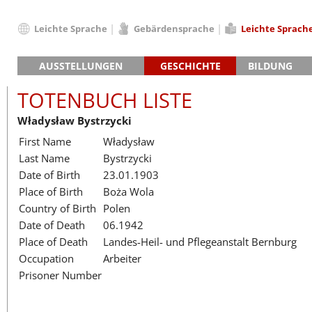
Leichte Sprache
Gebärdensprache
Leichte Sprach
Deutsch
AUSSTELLUNGEN
GESCHICHTE
BILDUNG
English
Hauptausstellung »Zeitspuren«
Das KZ Neuengamme
Français
TOTENBUCH LISTE
Lager-SS
Die Geschichte des Lagers ab 194
Dansk
Władysław Bystrzycki
Klinkerwerk
Die Geschichte der Gedenkstätte
Español
First Name
Władysław
Walther-Werke
Totenbuch
Totenbuch Lis
Italiano
Last Name
Bystrzycki
Gefängnismauer
Nederlands
Date of Birth
23.01.1903
Haus des Gedenkens
Polski
Place of Birth
Boża Wola
Português
Country of Birth
Polen
Türkçe
Date of Death
06.1942
Yкраїнський
Place of Death
Landes-Heil- und Pflegeanstalt Bernburg
Occupation
Arbeiter
Русский
Prisoner Number
עברית
العربية