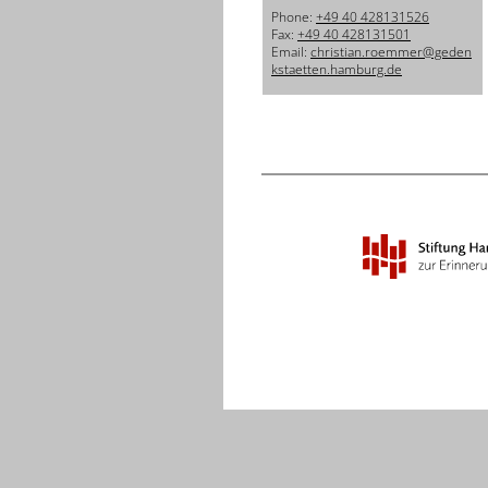
Phone:
+49 40 428131526
Fax:
+49 40 428131501
Email:
christian.roemmer@geden
kstaetten.hamburg.de