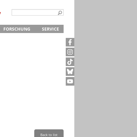
e
FORSCHUNG
SERVICE
Kontakt
5
Archivanfrage
Kurze Information
te
Anfahrt
Back to list