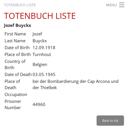
TOTENBUCH LISTE
MENU
TOTENBUCH LISTE
STARTSEITE
Jozef Buyckx
AUSSTELLUNGEN
First Name
Jozef
GESCHICHTE
Last Name
Buyckx
Date of Birth
12.09.1918
BILDUNG
Place of Birth
Turnhout
Country of
FORSCHUNG
Belgien
Birth
SERVICE
Date of Death
03.05.1945
Place of
bei der Bombardierung der Cap Arcona und
Back
Leichte Sprache
Gebärdensprache
Leichte Sprache
Death
der Thielbek
Occupation
Leichte
Prisoner
Sprache
44960
Number
Deutsch
English
Back to list