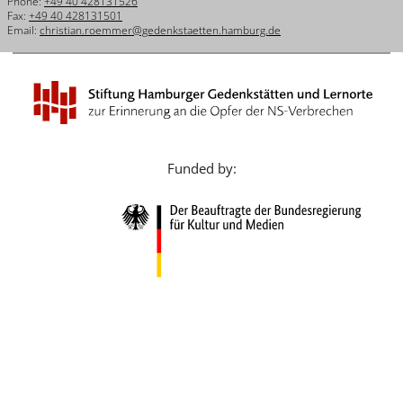
Phone:
+49 40 428131526
Français
Fax:
+49 40 428131501
Email:
christian.roemmer@gedenkstaetten.hamburg.de
Dansk
Español
Italiano
Nederlands
Funded by:
Polski
Português
Türkçe
Yкраїнський
Русский
עברית