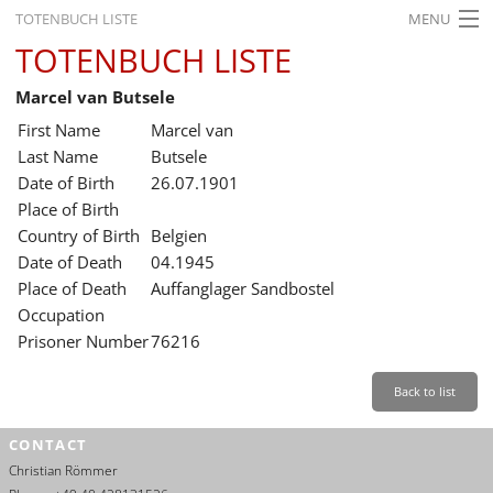
TOTENBUCH LISTE
MENU
TOTENBUCH LISTE
STARTSEITE
Marcel van Butsele
AUSSTELLUNGEN
First Name
Marcel van
GESCHICHTE
Last Name
Butsele
Date of Birth
26.07.1901
BILDUNG
Place of Birth
Country of Birth
Belgien
FORSCHUNG
Date of Death
04.1945
SERVICE
Place of Death
Auffanglager Sandbostel
Occupation
Back
Leichte Sprache
Gebärdensprache
Leichte Sprache
Prisoner Number
76216
Leichte
Sprache
Back to list
Deutsch
CONTACT
English
Christian Römmer