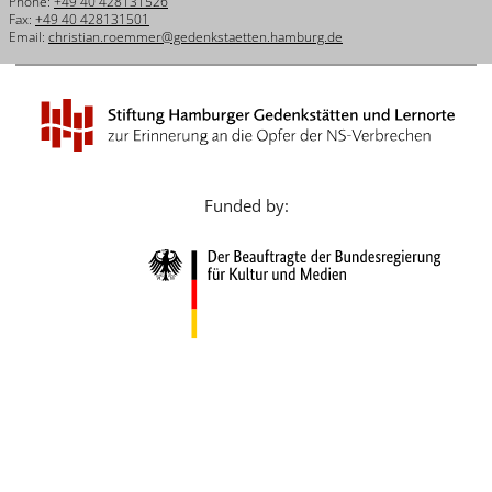
Phone:
+49 40 428131526
Français
Fax:
+49 40 428131501
Email:
christian.roemmer@gedenkstaetten.hamburg.de
Dansk
Español
Italiano
Nederlands
Funded by:
Polski
Português
Türkçe
Yкраїнський
Русский
עברית