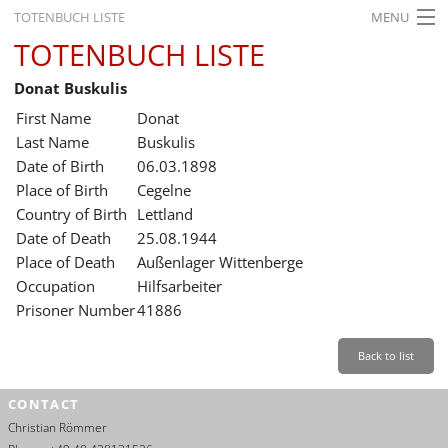
TOTENBUCH LISTE
MENU
TOTENBUCH LISTE
STARTSEITE
Donat Buskulis
AUSSTELLUNGEN
First Name
Donat
GESCHICHTE
Last Name
Buskulis
Date of Birth
06.03.1898
BILDUNG
Place of Birth
Cegelne
Country of Birth
Lettland
FORSCHUNG
Date of Death
25.08.1944
SERVICE
Place of Death
Außenlager Wittenberge
Occupation
Hilfsarbeiter
Back
Leichte Sprache
Gebärdensprache
Leichte Sprache
Prisoner Number
41886
Leichte
Sprache
Back to list
Deutsch
CONTACT
English
Christian Römmer