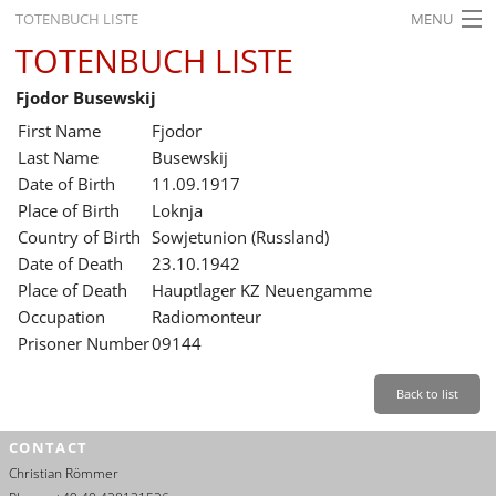
TOTENBUCH LISTE
MENU
TOTENBUCH LISTE
STARTSEITE
Fjodor Busewskij
AUSSTELLUNGEN
First Name
Fjodor
GESCHICHTE
Last Name
Busewskij
Date of Birth
11.09.1917
BILDUNG
Place of Birth
Loknja
Country of Birth
Sowjetunion (Russland)
FORSCHUNG
Date of Death
23.10.1942
SERVICE
Place of Death
Hauptlager KZ Neuengamme
Occupation
Radiomonteur
Back
Leichte Sprache
Gebärdensprache
Leichte Sprache
Prisoner Number
09144
Leichte
Sprache
Back to list
Deutsch
CONTACT
English
Christian Römmer