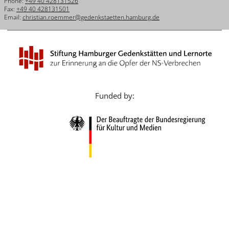
Phone:
+49 40 428131526
Français
Fax:
+49 40 428131501
Email:
christian.roemmer@gedenkstaetten.hamburg.de
Dansk
Español
Italiano
Nederlands
Funded by:
Polski
Português
Türkçe
Yкраїнський
Русский
עברית