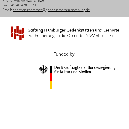
Phone:
+49 40 428131526
Français
Fax:
+49 40 428131501
Email:
christian.roemmer@gedenkstaetten.hamburg.de
Dansk
Español
Italiano
Nederlands
Funded by:
Polski
Português
Türkçe
Yкраїнський
Русский
עברית