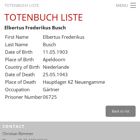
TOTENBUCH LISTE
MENU
TOTENBUCH LISTE
STARTSEITE
Elbertus Frederikus Busch
AUSSTELLUNGEN
First Name
Elbertus Frederikus
GESCHICHTE
Last Name
Busch
Date of Birth
11.05.1903
BILDUNG
Place of Birth
Apeldoorn
Country of Birth
Niederlande
FORSCHUNG
Date of Death
25.05.1943
SERVICE
Place of Death
Hauptlager KZ Neuengamme
Occupation
Gärtner
Back
Leichte Sprache
Gebärdensprache
Leichte Sprache
Prisoner Number
06725
Leichte
Sprache
Back to list
Deutsch
CONTACT
English
Christian Römmer