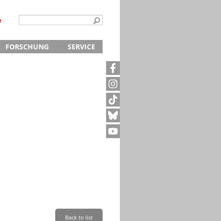
e
FORSCHUNG
SERVICE
Kontakt
5
Archivanfrage
Kurze Information
te
Anfahrt
Back to list