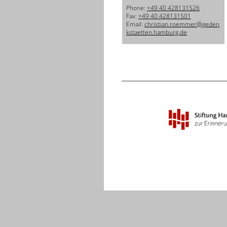
Phone:
+49 40 428131526
Fax:
+49 40 428131501
Email:
christian.roemmer@geden
kstaetten.hamburg.de