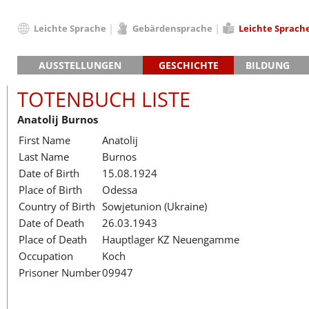
Leichte Sprache
Gebärdensprache
Leichte Sprach
Deutsch
AUSSTELLUNGEN
GESCHICHTE
BILDUNG
English
Hauptausstellung »Zeitspuren«
Das KZ Neuengamme
Français
TOTENBUCH LISTE
Lager-SS
Die Geschichte des Lagers ab 194
Dansk
Anatolij Burnos
Klinkerwerk
Die Geschichte der Gedenkstätte
Español
First Name
Anatolij
Walther-Werke
Totenbuch
Totenbuch Lis
Italiano
Last Name
Burnos
Gefängnismauer
Nederlands
Date of Birth
15.08.1924
Haus des Gedenkens
Polski
Place of Birth
Odessa
Português
Country of Birth
Sowjetunion (Ukraine)
Türkçe
Date of Death
26.03.1943
Yкраїнський
Place of Death
Hauptlager KZ Neuengamme
Occupation
Koch
Русский
Prisoner Number
09947
עברית
العربية