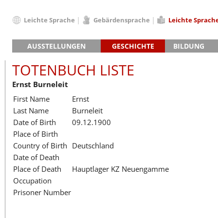
Leichte Sprache
Gebärdensprache
Leichte Sprach
Deutsch
AUSSTELLUNGEN
GESCHICHTE
BILDUNG
English
Hauptausstellung »Zeitspuren«
Das KZ Neuengamme
Français
TOTENBUCH LISTE
Lager-SS
Die Geschichte des Lagers ab 194
Dansk
Ernst Burneleit
Klinkerwerk
Die Geschichte der Gedenkstätte
Español
First Name
Ernst
Walther-Werke
Totenbuch
Totenbuch Lis
Italiano
Last Name
Burneleit
Gefängnismauer
Nederlands
Date of Birth
09.12.1900
Haus des Gedenkens
Polski
Place of Birth
Português
Country of Birth
Deutschland
Türkçe
Date of Death
Yкраїнський
Place of Death
Hauptlager KZ Neuengamme
Occupation
Русский
Prisoner Number
עברית
العربية