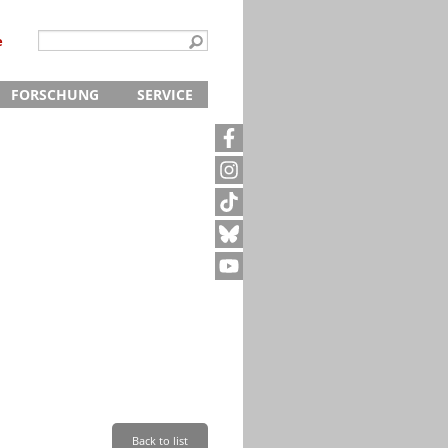
e
FORSCHUNG
SERVICE
Kontakt
5
Archivanfrage
Kurze Information
te
Anfahrt
Back to list