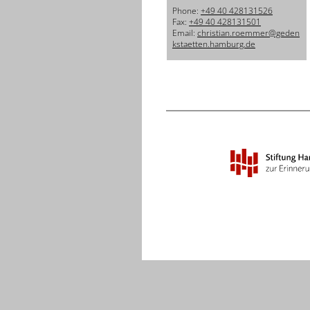
Phone:
+49 40 428131526
Fax:
+49 40 428131501
Email:
christian.roemmer@geden
kstaetten.hamburg.de