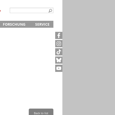
e
FORSCHUNG
SERVICE
Kontakt
5
Archivanfrage
Kurze Information
te
Anfahrt
Back to list