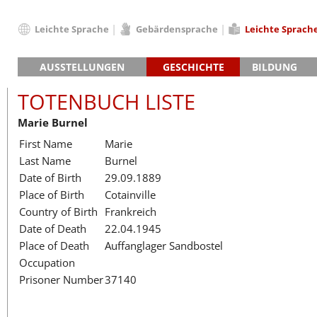
Leichte Sprache
Gebärdensprache
Leichte Sprach
Deutsch
AUSSTELLUNGEN
GESCHICHTE
BILDUNG
English
Hauptausstellung »Zeitspuren«
Das KZ Neuengamme
Français
TOTENBUCH LISTE
Lager-SS
Die Geschichte des Lagers ab 194
Dansk
Marie Burnel
Klinkerwerk
Die Geschichte der Gedenkstätte
Español
First Name
Marie
Walther-Werke
Totenbuch
Totenbuch Lis
Italiano
Last Name
Burnel
Gefängnismauer
Nederlands
Date of Birth
29.09.1889
Haus des Gedenkens
Polski
Place of Birth
Cotainville
Português
Country of Birth
Frankreich
Türkçe
Date of Death
22.04.1945
Yкраїнський
Place of Death
Auffanglager Sandbostel
Occupation
Русский
Prisoner Number
37140
עברית
العربية