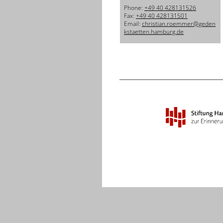
Phone:
+49 40 428131526
Fax:
+49 40 428131501
Email:
christian.roemmer@geden
kstaetten.hamburg.de