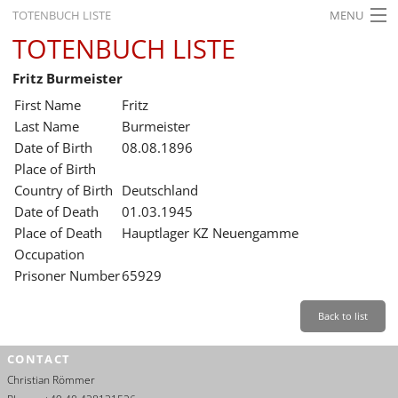
TOTENBUCH LISTE
MENU
TOTENBUCH LISTE
STARTSEITE
Fritz Burmeister
AUSSTELLUNGEN
First Name
Fritz
GESCHICHTE
Last Name
Burmeister
Date of Birth
08.08.1896
BILDUNG
Place of Birth
Country of Birth
Deutschland
FORSCHUNG
Date of Death
01.03.1945
SERVICE
Place of Death
Hauptlager KZ Neuengamme
Occupation
Back
Leichte Sprache
Gebärdensprache
Leichte Sprache
Prisoner Number
65929
Leichte
Sprache
Back to list
Deutsch
CONTACT
English
Christian Römmer