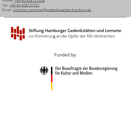
Phone:
+49 40 428131526
Français
Fax:
+49 40 428131501
Email:
christian.roemmer@gedenkstaetten.hamburg.de
Dansk
Español
Italiano
Nederlands
Funded by:
Polski
Português
Türkçe
Yкраїнський
Русский
עברית