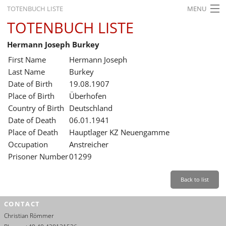
TOTENBUCH LISTE
MENU
TOTENBUCH LISTE
STARTSEITE
Hermann Joseph Burkey
AUSSTELLUNGEN
First Name
Hermann Joseph
GESCHICHTE
Last Name
Burkey
Date of Birth
19.08.1907
BILDUNG
Place of Birth
Überhofen
Country of Birth
Deutschland
FORSCHUNG
Date of Death
06.01.1941
SERVICE
Place of Death
Hauptlager KZ Neuengamme
Occupation
Anstreicher
Back
Leichte Sprache
Gebärdensprache
Leichte Sprache
Prisoner Number
01299
Leichte
Sprache
Back to list
Deutsch
CONTACT
English
Christian Römmer