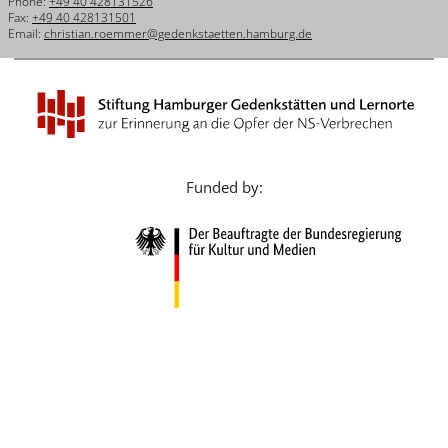
Phone:
+49 40 428131526
Français
Fax:
+49 40 428131501
Email:
christian.roemmer@gedenkstaetten.hamburg.de
Dansk
Español
Italiano
Nederlands
Funded by:
Polski
Português
Türkçe
Yкраїнський
Русский
עברית