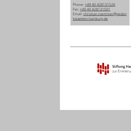
Phone:
+49 40 428131526
Fax:
+49 40 428131501
Email:
christian.roemmer@geden
kstaetten.hamburg.de