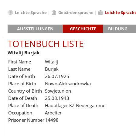
Leichte Sprache
Gebärdensprache
Leichte Sprach
Deutsch
AUSSTELLUNGEN
GESCHICHTE
BILDUNG
English
Hauptausstellung »Zeitspuren«
Das KZ Neuengamme
Français
TOTENBUCH LISTE
Lager-SS
Die Geschichte des Lagers ab 194
Dansk
Witalij Burjak
Klinkerwerk
Die Geschichte der Gedenkstätte
Español
First Name
Witalij
Walther-Werke
Totenbuch
Totenbuch Lis
Italiano
Last Name
Burjak
Gefängnismauer
Nederlands
Date of Birth
26.07.1925
Haus des Gedenkens
Polski
Place of Birth
Nowo-Aleksandrowka
Português
Country of Birth
Sowjetunion
Türkçe
Date of Death
25.08.1943
Yкраїнський
Place of Death
Hauptlager KZ Neuengamme
Occupation
Arbeiter
Русский
Prisoner Number
14498
עברית
العربية