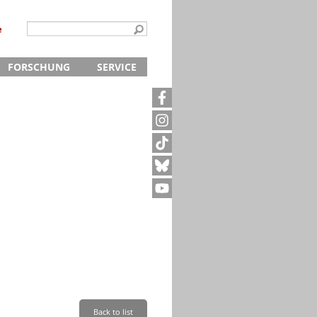
e
FORSCHUNG
SERVICE
Kontakt
5
Archivanfrage
Kurze Information
te
Anfahrt
Back to list