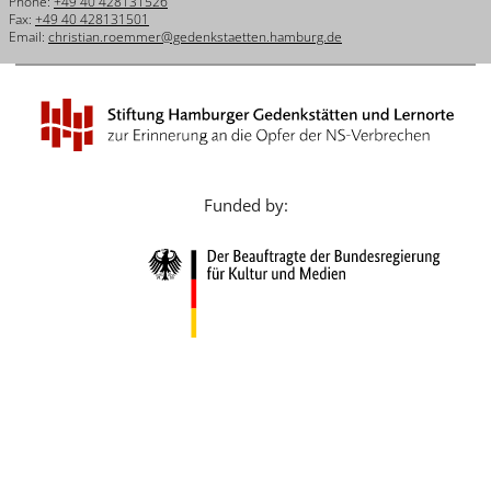
Phone:
+49 40 428131526
Français
Fax:
+49 40 428131501
Email:
christian.roemmer@gedenkstaetten.hamburg.de
Dansk
Español
Italiano
Nederlands
Funded by:
Polski
Português
Türkçe
Yкраїнський
Русский
עברית