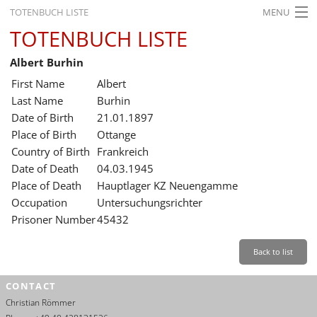
TOTENBUCH LISTE
MENU
TOTENBUCH LISTE
STARTSEITE
Albert Burhin
AUSSTELLUNGEN
First Name
Albert
GESCHICHTE
Last Name
Burhin
Date of Birth
21.01.1897
BILDUNG
Place of Birth
Ottange
Country of Birth
Frankreich
FORSCHUNG
Date of Death
04.03.1945
SERVICE
Place of Death
Hauptlager KZ Neuengamme
Occupation
Untersuchungsrichter
Back
Leichte Sprache
Gebärdensprache
Leichte Sprache
Prisoner Number
45432
Leichte
Sprache
Back to list
Deutsch
CONTACT
English
Christian Römmer