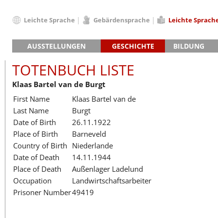
Leichte Sprache
Gebärdensprache
Leichte Sprach
Deutsch
AUSSTELLUNGEN
GESCHICHTE
BILDUNG
English
Hauptausstellung »Zeitspuren«
Das KZ Neuengamme
Français
TOTENBUCH LISTE
Lager-SS
Die Geschichte des Lagers ab 194
Dansk
Klaas Bartel van de Burgt
Klinkerwerk
Die Geschichte der Gedenkstätte
Español
First Name
Klaas Bartel van de
Walther-Werke
Totenbuch
Totenbuch Lis
Italiano
Last Name
Burgt
Gefängnismauer
Nederlands
Date of Birth
26.11.1922
Haus des Gedenkens
Polski
Place of Birth
Barneveld
Português
Country of Birth
Niederlande
Türkçe
Date of Death
14.11.1944
Yкраїнський
Place of Death
Außenlager Ladelund
Occupation
Landwirtschaftsarbeiter
Русский
Prisoner Number
49419
עברית
العربية