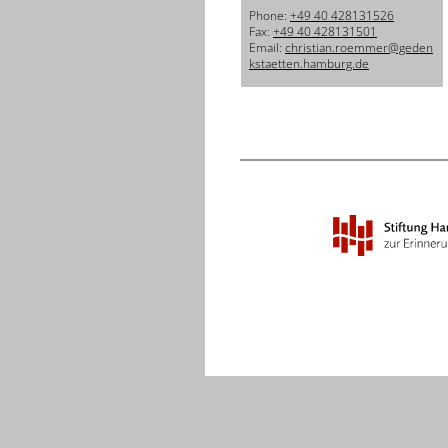
Phone:
+49 40 428131526
Fax:
+49 40 428131501
Email:
christian.roemmer@geden
kstaetten.hamburg.de