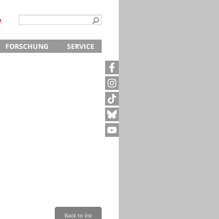
e
FORSCHUNG
SERVICE
Kontakt
5
Archivanfrage
Kurze Information
te
Anfahrt
Back to list