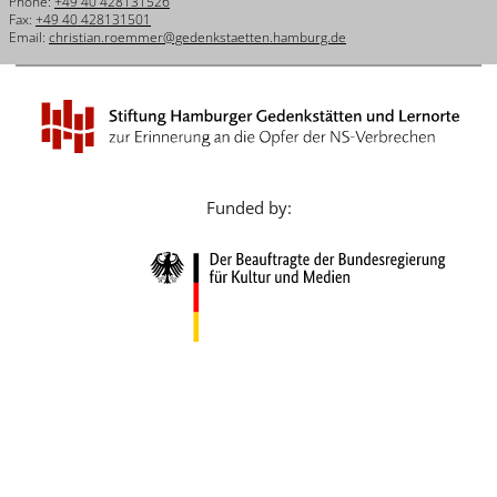
Phone:
+49 40 428131526
Français
Fax:
+49 40 428131501
Email:
christian.roemmer@gedenkstaetten.hamburg.de
Dansk
Español
Italiano
Nederlands
Funded by:
Polski
Português
Türkçe
Yкраїнський
Русский
עברית