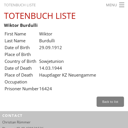
TOTENBUCH LISTE
MENU
TOTENBUCH LISTE
STARTSEITE
Wiktor Burdulli
AUSSTELLUNGEN
First Name
Wiktor
GESCHICHTE
Last Name
Burdulli
Date of Birth
29.09.1912
BILDUNG
Place of Birth
Country of Birth
Sowjetunion
FORSCHUNG
Date of Death
14.03.1944
SERVICE
Place of Death
Hauptlager KZ Neuengamme
Occupation
Back
Leichte Sprache
Gebärdensprache
Leichte Sprache
Prisoner Number
16424
Leichte
Sprache
Back to list
Deutsch
CONTACT
English
Christian Römmer