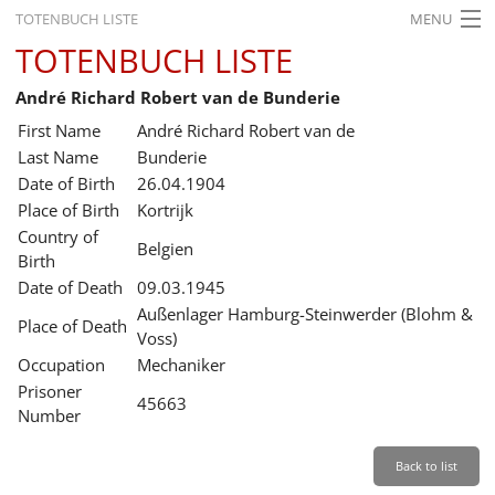
TOTENBUCH LISTE
MENU
TOTENBUCH LISTE
STARTSEITE
André Richard Robert van de Bunderie
AUSSTELLUNGEN
First Name
André Richard Robert van de
GESCHICHTE
Last Name
Bunderie
Date of Birth
26.04.1904
BILDUNG
Place of Birth
Kortrijk
Country of
FORSCHUNG
Belgien
Birth
SERVICE
Date of Death
09.03.1945
Außenlager Hamburg-Steinwerder (Blohm &
Place of Death
Back
Leichte Sprache
Gebärdensprache
Leichte Sprache
Voss)
Occupation
Mechaniker
Leichte
Prisoner
Sprache
45663
Number
Deutsch
English
Back to list