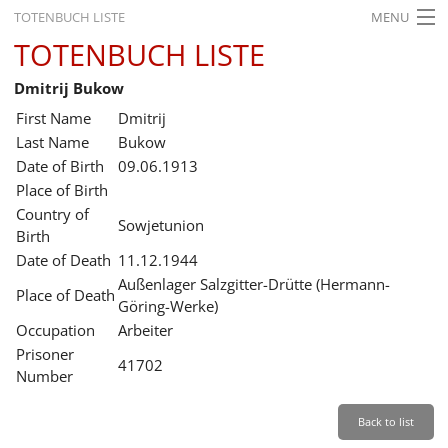
TOTENBUCH LISTE
MENU
TOTENBUCH LISTE
STARTSEITE
Dmitrij Bukow
AUSSTELLUNGEN
First Name
Dmitrij
GESCHICHTE
Last Name
Bukow
Date of Birth
09.06.1913
BILDUNG
Place of Birth
Country of
FORSCHUNG
Sowjetunion
Birth
SERVICE
Date of Death
11.12.1944
Außenlager Salzgitter-Drütte (Hermann-
Place of Death
Back
Leichte Sprache
Gebärdensprache
Leichte Sprache
Göring-Werke)
Occupation
Arbeiter
Leichte
Prisoner
Sprache
41702
Number
Deutsch
English
Back to list