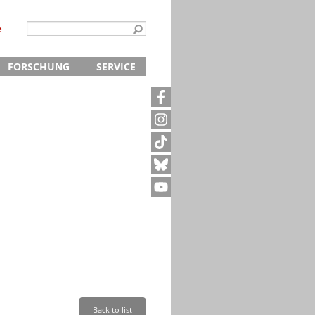
e
FORSCHUNG
SERVICE
Kontakt
5
Archivanfrage
Kurze Information
te
Anfahrt
Back to list