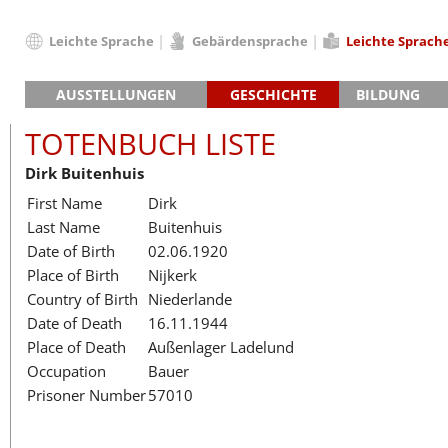
Leichte Sprache
Gebärdensprache
Leichte Sprach
Deutsch
AUSSTELLUNGEN
GESCHICHTE
BILDUNG
English
Hauptausstellung »Zeitspuren«
Das KZ Neuengamme
Français
TOTENBUCH LISTE
Lager-SS
Die Geschichte des Lagers ab 194
Dansk
Dirk Buitenhuis
Klinkerwerk
Die Geschichte der Gedenkstätte
Español
First Name
Dirk
Walther-Werke
Totenbuch
Totenbuch Lis
Italiano
Last Name
Buitenhuis
Gefängnismauer
Nederlands
Date of Birth
02.06.1920
Haus des Gedenkens
Polski
Place of Birth
Nijkerk
Português
Country of Birth
Niederlande
Türkçe
Date of Death
16.11.1944
Yкраїнський
Place of Death
Außenlager Ladelund
Occupation
Bauer
Русский
Prisoner Number
57010
עברית
العربية