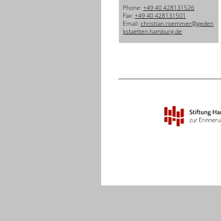
Phone:
+49 40 428131526
Fax:
+49 40 428131501
Email:
christian.roemmer@geden
kstaetten.hamburg.de