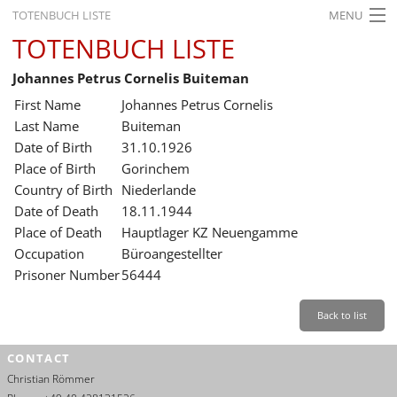
TOTENBUCH LISTE
MENU
TOTENBUCH LISTE
STARTSEITE
Johannes Petrus Cornelis Buiteman
AUSSTELLUNGEN
First Name
Johannes Petrus Cornelis
GESCHICHTE
Last Name
Buiteman
Date of Birth
31.10.1926
BILDUNG
Place of Birth
Gorinchem
Country of Birth
Niederlande
FORSCHUNG
Date of Death
18.11.1944
SERVICE
Place of Death
Hauptlager KZ Neuengamme
Occupation
Büroangestellter
Back
Leichte Sprache
Gebärdensprache
Leichte Sprache
Prisoner Number
56444
Leichte
Sprache
Back to list
Deutsch
CONTACT
English
Christian Römmer