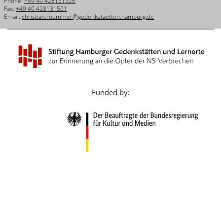
Phone:
+49 40 428131526
Français
Fax:
+49 40 428131501
Email:
christian.roemmer@gedenkstaetten.hamburg.de
Dansk
Español
Italiano
Nederlands
Funded by:
Polski
Português
Türkçe
Yкраїнський
Русский
עברית