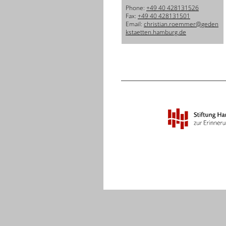
Phone:
+49 40 428131526
Fax:
+49 40 428131501
Email:
christian.roemmer@geden
kstaetten.hamburg.de