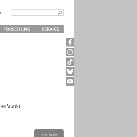
e
FORSCHUNG
SERVICE
Kontakt
5
Archivanfrage
Kurze Information
te
Anfahrt
enfabrik)
Back to list