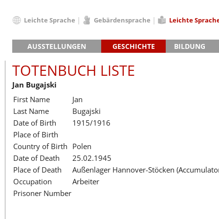
Leichte Sprache
Gebärdensprache
Leichte Sprach
Deutsch
AUSSTELLUNGEN
GESCHICHTE
BILDUNG
English
Hauptausstellung »Zeitspuren«
Das KZ Neuengamme
Français
TOTENBUCH LISTE
Lager-SS
Die Geschichte des Lagers ab 194
Dansk
Jan Bugajski
Klinkerwerk
Die Geschichte der Gedenkstätte
Español
First Name
Jan
Walther-Werke
Totenbuch
Totenbuch Lis
Italiano
Last Name
Bugajski
Gefängnismauer
Nederlands
Date of Birth
1915/1916
Haus des Gedenkens
Polski
Place of Birth
Português
Country of Birth
Polen
Türkçe
Date of Death
25.02.1945
Yкраїнський
Place of Death
Außenlager Hannover-Stöcken (Accumulator
Occupation
Arbeiter
Русский
Prisoner Number
עברית
العربية