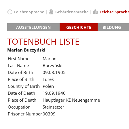
Leichte Sprache
Gebärdensprache
Leichte Sprach
Deutsch
AUSSTELLUNGEN
GESCHICHTE
BILDUNG
English
Hauptausstellung »Zeitspuren«
Das KZ Neuengamme
Français
TOTENBUCH LISTE
Lager-SS
Die Geschichte des Lagers ab 194
Dansk
Marian Buczyński
Klinkerwerk
Die Geschichte der Gedenkstätte
Español
First Name
Marian
Walther-Werke
Totenbuch
Totenbuch Lis
Italiano
Last Name
Buczyński
Gefängnismauer
Nederlands
Date of Birth
09.08.1905
Haus des Gedenkens
Polski
Place of Birth
Turek
Português
Country of Birth
Polen
Türkçe
Date of Death
19.09.1940
Yкраїнський
Place of Death
Hauptlager KZ Neuengamme
Occupation
Steinsetzer
Русский
Prisoner Number
00309
עברית
العربية