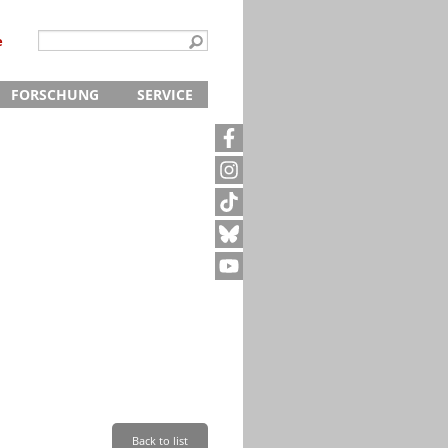
e
FORSCHUNG
SERVICE
Kontakt
5
Archivanfrage
Kurze Information
te
Anfahrt
Back to list