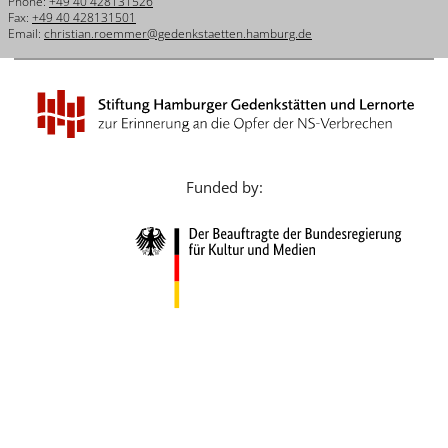
Phone:
+49 40 428131526
Français
Fax:
+49 40 428131501
Email:
christian.roemmer@gedenkstaetten.hamburg.de
Dansk
Español
Italiano
Nederlands
Funded by:
Polski
Português
Türkçe
Yкраїнський
Русский
עברית