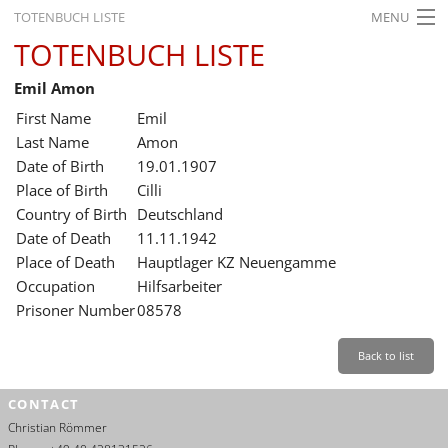
TOTENBUCH LISTE
MENU
TOTENBUCH LISTE
STARTSEITE
Emil Amon
AUSSTELLUNGEN
First Name
Emil
GESCHICHTE
Last Name
Amon
Date of Birth
19.01.1907
BILDUNG
Place of Birth
Cilli
Country of Birth
Deutschland
FORSCHUNG
Date of Death
11.11.1942
SERVICE
Place of Death
Hauptlager KZ Neuengamme
Occupation
Hilfsarbeiter
Back
Leichte Sprache
Gebärdensprache
Leichte Sprache
Prisoner Number
08578
Leichte
Sprache
Back to list
Deutsch
CONTACT
English
Christian Römmer