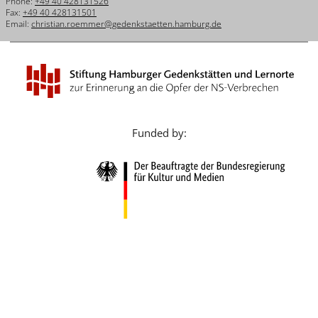
Phone:
+49 40 428131526
Français
Fax:
+49 40 428131501
Email:
christian.roemmer@gedenkstaetten.hamburg.de
Dansk
Español
Italiano
Nederlands
Funded by:
Polski
Português
Türkçe
Yкраїнський
Русский
עברית