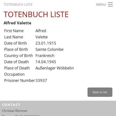
TOTENBUCH LISTE
MENU
TOTENBUCH LISTE
STARTSEITE
Alfred Valette
AUSSTELLUNGEN
First Name
Alfred
GESCHICHTE
Last Name
Valette
Date of Birth
23.01.1915
BILDUNG
Place of Birth
Sainte Colombe
Country of Birth
Frankreich
FORSCHUNG
Date of Death
14.04.1945
SERVICE
Place of Death
Außenlager Wöbbelin
Occupation
Back
Leichte Sprache
Gebärdensprache
Leichte Sprache
Prisoner Number
33937
Leichte
Sprache
Back to list
Deutsch
CONTACT
English
Christian Römmer