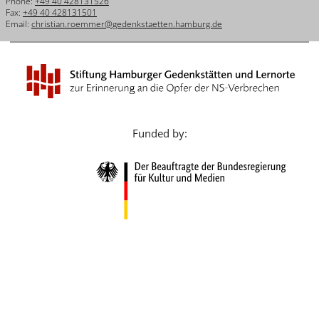
Phone:
+49 40 428131526
Français
Fax:
+49 40 428131501
Email:
christian.roemmer@gedenkstaetten.hamburg.de
Dansk
Español
Italiano
Nederlands
Funded by:
Polski
Português
Türkçe
Yкраїнський
Русский
עברית