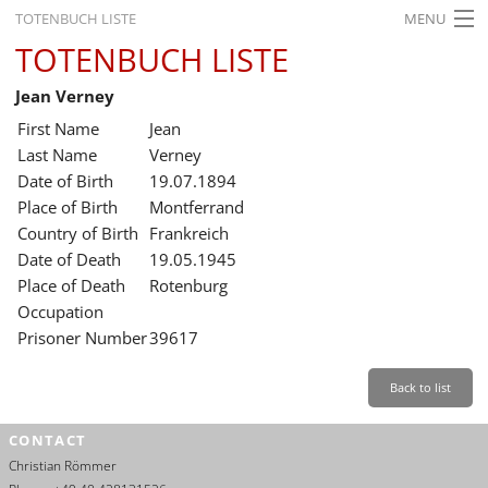
TOTENBUCH LISTE
MENU
TOTENBUCH LISTE
STARTSEITE
Jean Verney
AUSSTELLUNGEN
First Name
Jean
GESCHICHTE
Last Name
Verney
Date of Birth
19.07.1894
BILDUNG
Place of Birth
Montferrand
Country of Birth
Frankreich
FORSCHUNG
Date of Death
19.05.1945
SERVICE
Place of Death
Rotenburg
Occupation
Back
Leichte Sprache
Gebärdensprache
Leichte Sprache
Prisoner Number
39617
Leichte
Sprache
Back to list
Deutsch
CONTACT
English
Christian Römmer