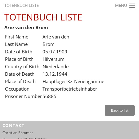
TOTENBUCH LISTE
MENU
TOTENBUCH LISTE
STARTSEITE
Arie van den Brom
AUSSTELLUNGEN
First Name
Arie van den
GESCHICHTE
Last Name
Brom
Date of Birth
05.07.1909
BILDUNG
Place of Birth
Hilversum
Country of Birth
Niederlande
FORSCHUNG
Date of Death
13.12.1944
SERVICE
Place of Death
Hauptlager KZ Neuengamme
Occupation
Transportbetriebsinhaber
Back
Leichte Sprache
Gebärdensprache
Leichte Sprache
Prisoner Number
56885
Leichte
Sprache
Back to list
Deutsch
CONTACT
English
Christian Römmer