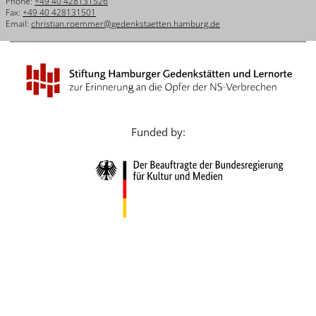
Phone:
+49 40 428131526
Français
Fax:
+49 40 428131501
Email:
christian.roemmer@gedenkstaetten.hamburg.de
Dansk
Español
Italiano
Nederlands
Funded by:
Polski
Português
Türkçe
Yкраїнський
Русский
עברית