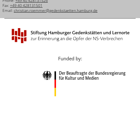
Phone:
+49 40 428131526
Français
Fax:
+49 40 428131501
Email:
christian.roemmer@gedenkstaetten.hamburg.de
Dansk
Español
Italiano
Nederlands
Funded by:
Polski
Português
Türkçe
Yкраїнський
Русский
עברית