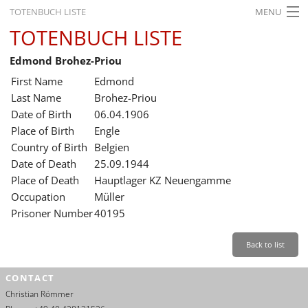
TOTENBUCH LISTE
MENU
TOTENBUCH LISTE
STARTSEITE
Edmond Brohez-Priou
AUSSTELLUNGEN
First Name
Edmond
GESCHICHTE
Last Name
Brohez-Priou
Date of Birth
06.04.1906
BILDUNG
Place of Birth
Engle
Country of Birth
Belgien
FORSCHUNG
Date of Death
25.09.1944
SERVICE
Place of Death
Hauptlager KZ Neuengamme
Occupation
Müller
Back
Leichte Sprache
Gebärdensprache
Leichte Sprache
Prisoner Number
40195
Leichte
Sprache
Back to list
Deutsch
CONTACT
English
Christian Römmer