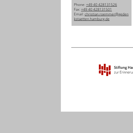
Phone:
+49 40 428131526
Fax:
+49 40 428131501
Email:
christian.roemmer@geden
kstaetten.hamburg.de