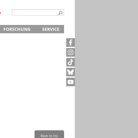
e
FORSCHUNG
SERVICE
Kontakt
5
Archivanfrage
Kurze Information
te
Anfahrt
Back to list