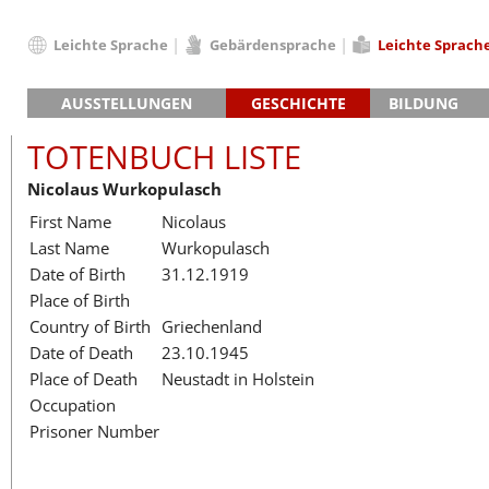
Leichte Sprache
Gebärdensprache
Leichte Sprach
Deutsch
AUSSTELLUNGEN
GESCHICHTE
BILDUNG
English
Hauptausstellung »Zeitspuren«
Das KZ Neuengamme
Français
TOTENBUCH LISTE
Lager-SS
Die Geschichte des Lagers ab 194
Dansk
Nicolaus Wurkopulasch
Klinkerwerk
Die Geschichte der Gedenkstätte
Español
First Name
Nicolaus
Walther-Werke
Totenbuch
Totenbuch Lis
Italiano
Last Name
Wurkopulasch
Gefängnismauer
Nederlands
Date of Birth
31.12.1919
Haus des Gedenkens
Polski
Place of Birth
Português
Country of Birth
Griechenland
Türkçe
Date of Death
23.10.1945
Yкраїнський
Place of Death
Neustadt in Holstein
Occupation
Русский
Prisoner Number
עברית
العربية