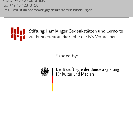
Phone:
+49 40 428131526
Français
Fax:
+49 40 428131501
Email:
christian.roemmer@gedenkstaetten.hamburg.de
Dansk
Español
Italiano
Nederlands
Funded by:
Polski
Português
Türkçe
Yкраїнський
Русский
עברית