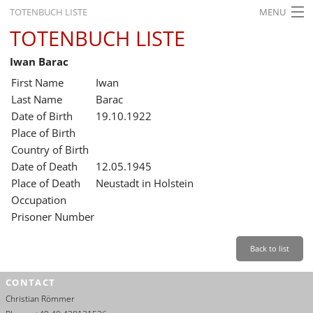
TOTENBUCH LISTE
MENU
TOTENBUCH LISTE
STARTSEITE
Iwan Barac
AUSSTELLUNGEN
First Name
Iwan
GESCHICHTE
Last Name
Barac
Date of Birth
19.10.1922
BILDUNG
Place of Birth
Country of Birth
FORSCHUNG
Date of Death
12.05.1945
SERVICE
Place of Death
Neustadt in Holstein
Occupation
Back
Leichte Sprache
Gebärdensprache
Leichte Sprache
Prisoner Number
Leichte
Sprache
Back to list
Deutsch
CONTACT
English
Christian Römmer