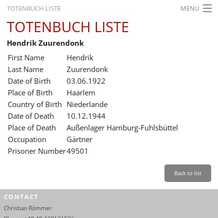
TOTENBUCH LISTE
MENU
TOTENBUCH LISTE
STARTSEITE
Hendrik Zuurendonk
AUSSTELLUNGEN
First Name
Hendrik
GESCHICHTE
Last Name
Zuurendonk
Date of Birth
03.06.1922
BILDUNG
Place of Birth
Haarlem
Country of Birth
Niederlande
FORSCHUNG
Date of Death
10.12.1944
SERVICE
Place of Death
Außenlager Hamburg-Fuhlsbüttel
Occupation
Gärtner
Back
Leichte Sprache
Gebärdensprache
Leichte Sprache
Prisoner Number
49501
Leichte
Sprache
Back to list
Deutsch
CONTACT
English
Christian Römmer