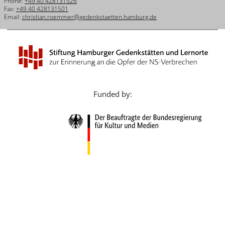
Phone:
+49 40 428131526
Français
Fax:
+49 40 428131501
Email:
christian.roemmer@gedenkstaetten.hamburg.de
Dansk
Español
Italiano
Nederlands
Funded by:
Polski
Português
Türkçe
Yкраїнський
Русский
עברית