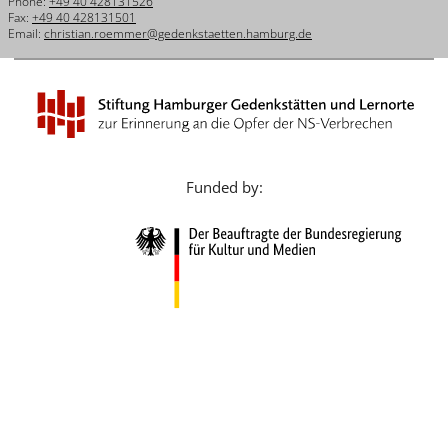
Phone:
+49 40 428131526
Français
Fax:
+49 40 428131501
Email:
christian.roemmer@gedenkstaetten.hamburg.de
Dansk
Español
Italiano
Nederlands
Funded by:
Polski
Português
Türkçe
Yкраїнський
Русский
עברית