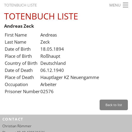
TOTENBUCH LISTE
MENU
TOTENBUCH LISTE
STARTSEITE
Andreas Zeck
AUSSTELLUNGEN
First Name
Andreas
GESCHICHTE
Last Name
Zeck
Date of Birth
18.05.1894
BILDUNG
Place of Birth
Roßhaupt
Country of Birth
Deutschland
FORSCHUNG
Date of Death
06.12.1940
SERVICE
Place of Death
Hauptlager KZ Neuengamme
Occupation
Arbeiter
Back
Leichte Sprache
Gebärdensprache
Leichte Sprache
Prisoner Number
02576
Leichte
Sprache
Back to list
Deutsch
CONTACT
English
Christian Römmer