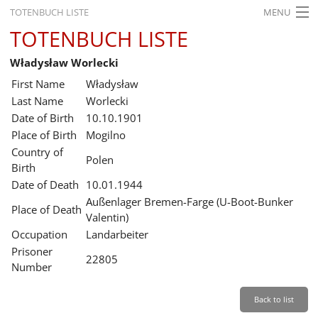
TOTENBUCH LISTE
MENU
TOTENBUCH LISTE
STARTSEITE
Władysław Worlecki
AUSSTELLUNGEN
First Name
Władysław
GESCHICHTE
Last Name
Worlecki
Date of Birth
10.10.1901
BILDUNG
Place of Birth
Mogilno
Country of
FORSCHUNG
Polen
Birth
SERVICE
Date of Death
10.01.1944
Außenlager Bremen-Farge (U-Boot-Bunker
Place of Death
Back
Leichte Sprache
Gebärdensprache
Leichte Sprache
Valentin)
Occupation
Landarbeiter
Leichte
Prisoner
Sprache
22805
Number
Deutsch
English
Back to list