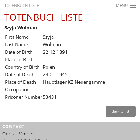
TOTENBUCH LISTE
MENU
TOTENBUCH LISTE
STARTSEITE
Szyja Wolman
AUSSTELLUNGEN
First Name
Szyja
GESCHICHTE
Last Name
Wolman
Date of Birth
22.12.1891
BILDUNG
Place of Birth
Country of Birth
Polen
FORSCHUNG
Date of Death
24.01.1945
SERVICE
Place of Death
Hauptlager KZ Neuengamme
Occupation
Back
Leichte Sprache
Gebärdensprache
Leichte Sprache
Prisoner Number
53431
Leichte
Sprache
Back to list
Deutsch
CONTACT
English
Christian Römmer