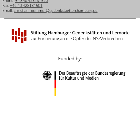
Phone:
+49 40 428131526
Français
Fax:
+49 40 428131501
Email:
christian.roemmer@gedenkstaetten.hamburg.de
Dansk
Español
Italiano
Nederlands
Funded by:
Polski
Português
Türkçe
Yкраїнський
Русский
עברית