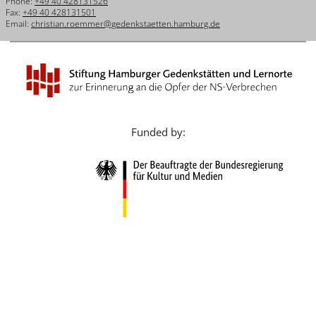
Phone:
+49 40 428131526
Français
Fax:
+49 40 428131501
Email:
christian.roemmer@gedenkstaetten.hamburg.de
Dansk
Español
Italiano
Nederlands
Funded by:
Polski
Português
Türkçe
Yкраїнський
Русский
עברית