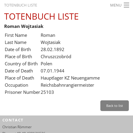
TOTENBUCH LISTE
MENU
TOTENBUCH LISTE
STARTSEITE
Roman Wojtasiak
AUSSTELLUNGEN
First Name
Roman
GESCHICHTE
Last Name
Wojtasiak
Date of Birth
28.02.1892
BILDUNG
Place of Birth
Chruszczobród
Country of Birth
Polen
FORSCHUNG
Date of Death
07.01.1944
SERVICE
Place of Death
Hauptlager KZ Neuengamme
Occupation
Reichsbahnrangiermeister
Back
Leichte Sprache
Gebärdensprache
Leichte Sprache
Prisoner Number
25103
Leichte
Sprache
Back to list
Deutsch
CONTACT
English
Christian Römmer