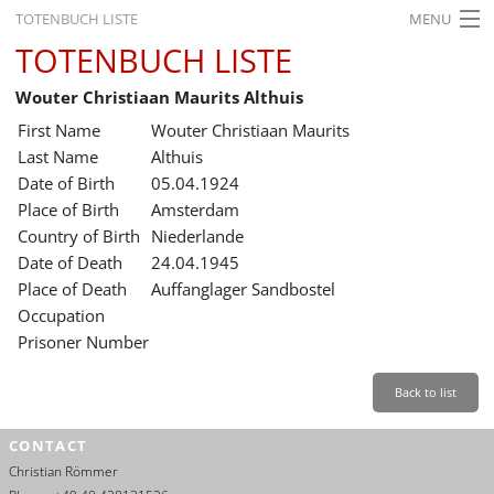
TOTENBUCH LISTE
MENU
TOTENBUCH LISTE
STARTSEITE
Wouter Christiaan Maurits Althuis
AUSSTELLUNGEN
First Name
Wouter Christiaan Maurits
GESCHICHTE
Last Name
Althuis
Date of Birth
05.04.1924
BILDUNG
Place of Birth
Amsterdam
Country of Birth
Niederlande
FORSCHUNG
Date of Death
24.04.1945
SERVICE
Place of Death
Auffanglager Sandbostel
Occupation
Back
Leichte Sprache
Gebärdensprache
Leichte Sprache
Prisoner Number
Leichte
Sprache
Back to list
Deutsch
CONTACT
English
Christian Römmer