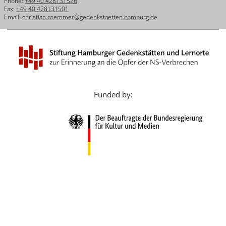
Phone:
+49 40 428131526
Français
Fax:
+49 40 428131501
Email:
christian.roemmer@gedenkstaetten.hamburg.de
Dansk
Español
Italiano
Nederlands
Funded by:
Polski
Português
Türkçe
Yкраїнський
Русский
עברית