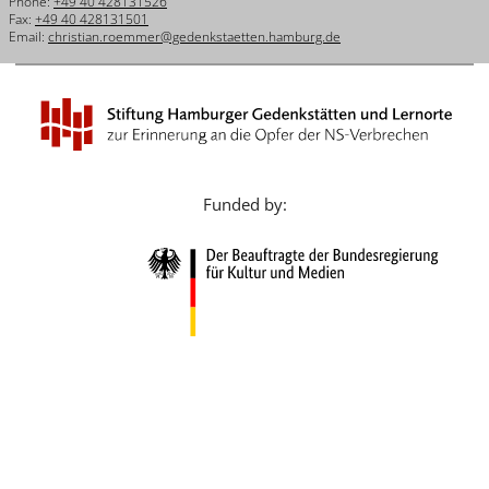
Phone:
+49 40 428131526
Français
Fax:
+49 40 428131501
Email:
christian.roemmer@gedenkstaetten.hamburg.de
Dansk
Español
Italiano
Nederlands
Funded by:
Polski
Português
Türkçe
Yкраїнський
Русский
עברית