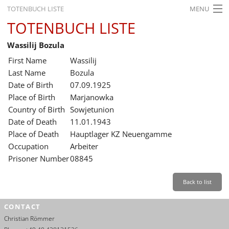
TOTENBUCH LISTE
MENU
TOTENBUCH LISTE
STARTSEITE
Wassilij Bozula
AUSSTELLUNGEN
First Name
Wassilij
GESCHICHTE
Last Name
Bozula
Date of Birth
07.09.1925
BILDUNG
Place of Birth
Marjanowka
Country of Birth
Sowjetunion
FORSCHUNG
Date of Death
11.01.1943
SERVICE
Place of Death
Hauptlager KZ Neuengamme
Occupation
Arbeiter
Back
Leichte Sprache
Gebärdensprache
Leichte Sprache
Prisoner Number
08845
Leichte
Sprache
Back to list
Deutsch
CONTACT
English
Christian Römmer