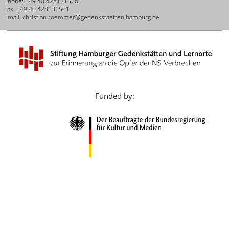
Phone:
+49 40 428131526
Français
Fax:
+49 40 428131501
Email:
christian.roemmer@gedenkstaetten.hamburg.de
Dansk
Español
Italiano
Nederlands
Funded by:
Polski
Português
Türkçe
Yкраїнський
Русский
עברית