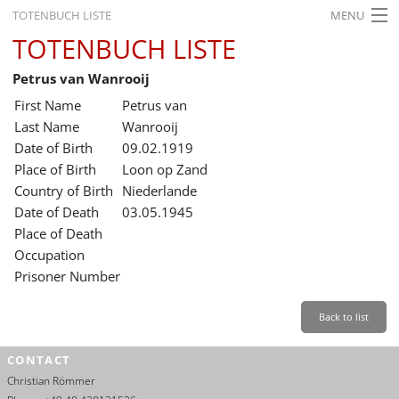
TOTENBUCH LISTE
MENU
TOTENBUCH LISTE
STARTSEITE
Petrus van Wanrooij
AUSSTELLUNGEN
First Name
Petrus van
GESCHICHTE
Last Name
Wanrooij
Date of Birth
09.02.1919
BILDUNG
Place of Birth
Loon op Zand
Country of Birth
Niederlande
FORSCHUNG
Date of Death
03.05.1945
SERVICE
Place of Death
Occupation
Back
Leichte Sprache
Gebärdensprache
Leichte Sprache
Prisoner Number
Leichte
Sprache
Back to list
Deutsch
CONTACT
English
Christian Römmer