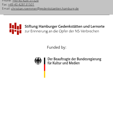
Phone:
+49 40 428131526
Français
Fax:
+49 40 428131501
Email:
christian.roemmer@gedenkstaetten.hamburg.de
Dansk
Español
Italiano
Nederlands
Funded by:
Polski
Português
Türkçe
Yкраїнський
Русский
עברית