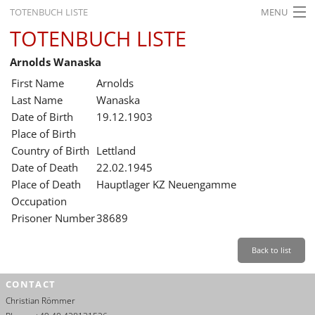
TOTENBUCH LISTE
MENU
TOTENBUCH LISTE
STARTSEITE
Arnolds Wanaska
AUSSTELLUNGEN
First Name
Arnolds
GESCHICHTE
Last Name
Wanaska
Date of Birth
19.12.1903
BILDUNG
Place of Birth
Country of Birth
Lettland
FORSCHUNG
Date of Death
22.02.1945
SERVICE
Place of Death
Hauptlager KZ Neuengamme
Occupation
Back
Leichte Sprache
Gebärdensprache
Leichte Sprache
Prisoner Number
38689
Leichte
Sprache
Back to list
Deutsch
CONTACT
English
Christian Römmer