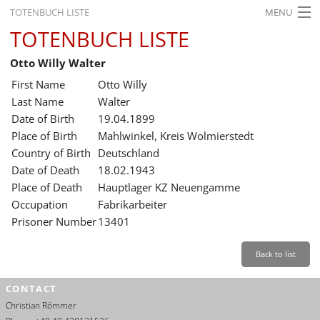
TOTENBUCH LISTE
MENU
TOTENBUCH LISTE
STARTSEITE
Otto Willy Walter
AUSSTELLUNGEN
First Name
Otto Willy
GESCHICHTE
Last Name
Walter
Date of Birth
19.04.1899
BILDUNG
Place of Birth
Mahlwinkel, Kreis Wolmierstedt
Country of Birth
Deutschland
FORSCHUNG
Date of Death
18.02.1943
SERVICE
Place of Death
Hauptlager KZ Neuengamme
Occupation
Fabrikarbeiter
Back
Leichte Sprache
Gebärdensprache
Leichte Sprache
Prisoner Number
13401
Leichte
Sprache
Back to list
Deutsch
CONTACT
English
Christian Römmer