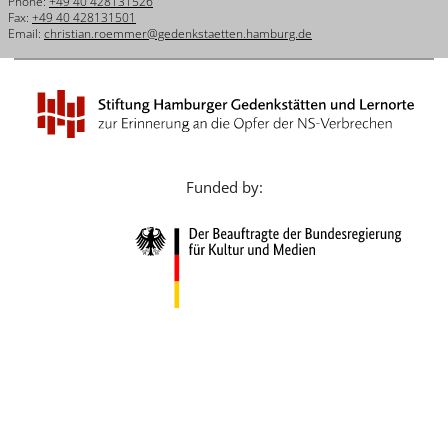
Phone:
+49 40 428131526
Français
Fax:
+49 40 428131501
Email:
christian.roemmer@gedenkstaetten.hamburg.de
Dansk
Español
Italiano
Nederlands
Funded by:
Polski
Português
Türkçe
Yкраїнський
Русский
עברית