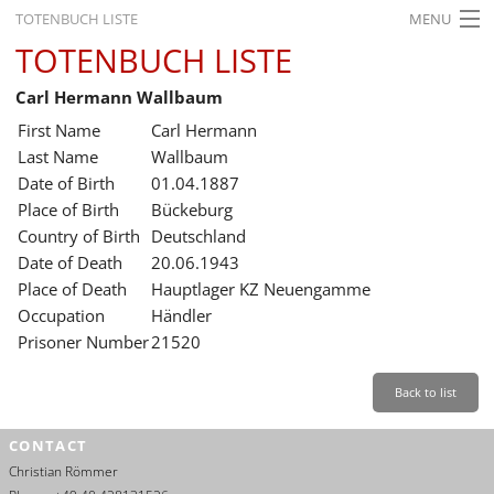
TOTENBUCH LISTE
MENU
TOTENBUCH LISTE
STARTSEITE
Carl Hermann Wallbaum
AUSSTELLUNGEN
First Name
Carl Hermann
GESCHICHTE
Last Name
Wallbaum
Date of Birth
01.04.1887
BILDUNG
Place of Birth
Bückeburg
Country of Birth
Deutschland
FORSCHUNG
Date of Death
20.06.1943
SERVICE
Place of Death
Hauptlager KZ Neuengamme
Occupation
Händler
Back
Leichte Sprache
Gebärdensprache
Leichte Sprache
Prisoner Number
21520
Leichte
Sprache
Back to list
Deutsch
CONTACT
English
Christian Römmer