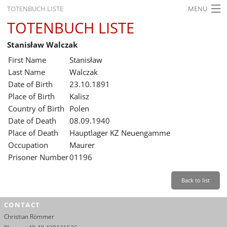
TOTENBUCH LISTE
MENU
TOTENBUCH LISTE
STARTSEITE
Stanisław Walczak
AUSSTELLUNGEN
First Name
Stanisław
GESCHICHTE
Last Name
Walczak
Date of Birth
23.10.1891
BILDUNG
Place of Birth
Kalisz
Country of Birth
Polen
FORSCHUNG
Date of Death
08.09.1940
SERVICE
Place of Death
Hauptlager KZ Neuengamme
Occupation
Maurer
Back
Leichte Sprache
Gebärdensprache
Leichte Sprache
Prisoner Number
01196
Leichte
Sprache
Back to list
Deutsch
CONTACT
English
Christian Römmer