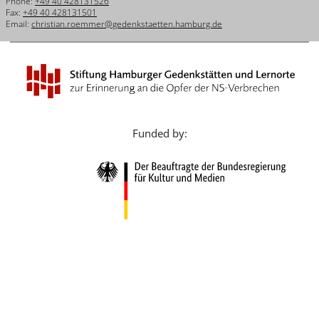
Phone:
+49 40 428131526
Français
Fax:
+49 40 428131501
Email:
christian.roemmer@gedenkstaetten.hamburg.de
Dansk
Español
Italiano
Nederlands
Funded by:
Polski
Português
Türkçe
Yкраїнський
Русский
עברית