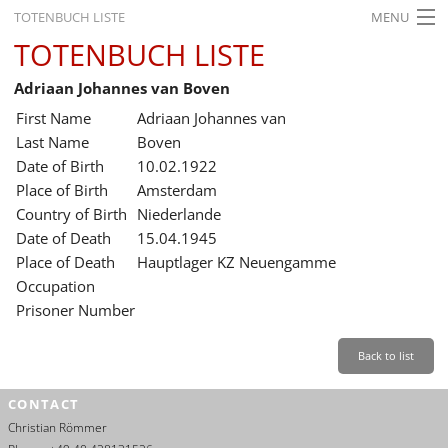
TOTENBUCH LISTE
MENU
TOTENBUCH LISTE
STARTSEITE
Adriaan Johannes van Boven
AUSSTELLUNGEN
First Name
Adriaan Johannes van
GESCHICHTE
Last Name
Boven
Date of Birth
10.02.1922
BILDUNG
Place of Birth
Amsterdam
Country of Birth
Niederlande
FORSCHUNG
Date of Death
15.04.1945
SERVICE
Place of Death
Hauptlager KZ Neuengamme
Occupation
Back
Leichte Sprache
Gebärdensprache
Leichte Sprache
Prisoner Number
Leichte
Sprache
Back to list
Deutsch
CONTACT
English
Christian Römmer