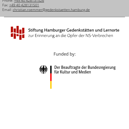
Phone:
+49 40 428131526
Français
Fax:
+49 40 428131501
Email:
christian.roemmer@gedenkstaetten.hamburg.de
Dansk
Español
Italiano
Nederlands
Funded by:
Polski
Português
Türkçe
Yкраїнський
Русский
עברית