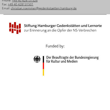
Phone:
+49 40 428131526
Français
Fax:
+49 40 428131501
Email:
christian.roemmer@gedenkstaetten.hamburg.de
Dansk
Español
Italiano
Nederlands
Funded by:
Polski
Português
Türkçe
Yкраїнський
Русский
עברית