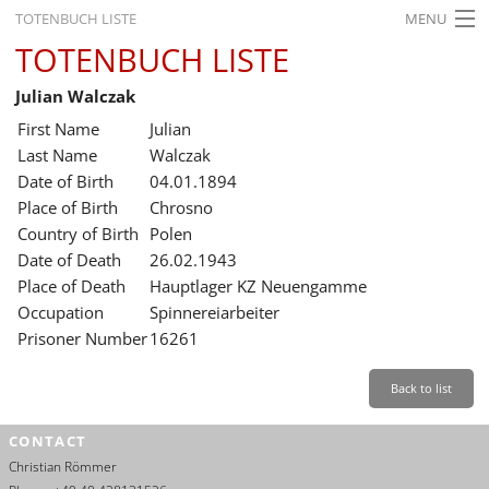
TOTENBUCH LISTE
MENU
TOTENBUCH LISTE
STARTSEITE
Julian Walczak
AUSSTELLUNGEN
First Name
Julian
GESCHICHTE
Last Name
Walczak
Date of Birth
04.01.1894
BILDUNG
Place of Birth
Chrosno
Country of Birth
Polen
FORSCHUNG
Date of Death
26.02.1943
SERVICE
Place of Death
Hauptlager KZ Neuengamme
Occupation
Spinnereiarbeiter
Back
Leichte Sprache
Gebärdensprache
Leichte Sprache
Prisoner Number
16261
Leichte
Sprache
Back to list
Deutsch
CONTACT
English
Christian Römmer