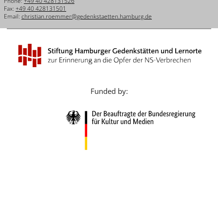
Phone:
+49 40 428131526
Français
Fax:
+49 40 428131501
Email:
christian.roemmer@gedenkstaetten.hamburg.de
Dansk
Español
Italiano
Nederlands
Funded by:
Polski
Português
Türkçe
Yкраїнський
Русский
עברית