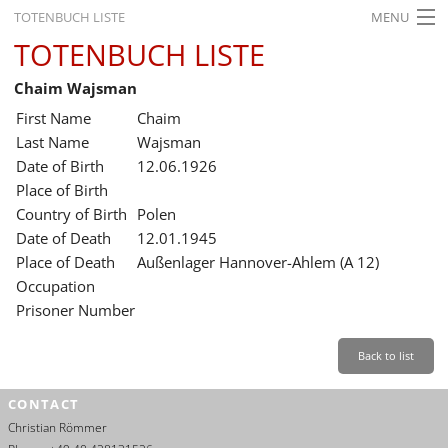
TOTENBUCH LISTE
MENU
TOTENBUCH LISTE
STARTSEITE
Chaim Wajsman
AUSSTELLUNGEN
First Name
Chaim
GESCHICHTE
Last Name
Wajsman
Date of Birth
12.06.1926
BILDUNG
Place of Birth
Country of Birth
Polen
FORSCHUNG
Date of Death
12.01.1945
SERVICE
Place of Death
Außenlager Hannover-Ahlem (A 12)
Occupation
Back
Leichte Sprache
Gebärdensprache
Leichte Sprache
Prisoner Number
Leichte
Sprache
Back to list
Deutsch
CONTACT
English
Christian Römmer