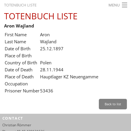
TOTENBUCH LISTE
MENU
TOTENBUCH LISTE
STARTSEITE
Aron Wajland
AUSSTELLUNGEN
First Name
Aron
GESCHICHTE
Last Name
Wajland
Date of Birth
25.12.1897
BILDUNG
Place of Birth
Country of Birth
Polen
FORSCHUNG
Date of Death
28.11.1944
SERVICE
Place of Death
Hauptlager KZ Neuengamme
Occupation
Back
Leichte Sprache
Gebärdensprache
Leichte Sprache
Prisoner Number
53436
Leichte
Sprache
Back to list
Deutsch
CONTACT
English
Christian Römmer