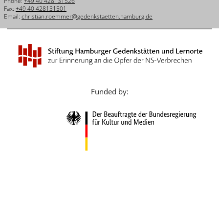
Phone:
+49 40 428131526
Français
Fax:
+49 40 428131501
Email:
christian.roemmer@gedenkstaetten.hamburg.de
Dansk
Español
Italiano
Nederlands
Funded by:
Polski
Português
Türkçe
Yкраїнський
Русский
עברית