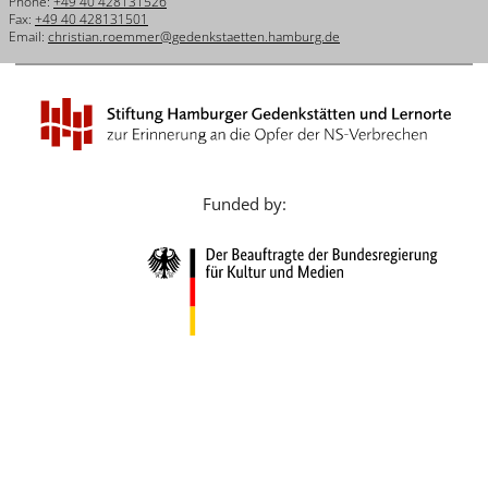
Phone:
+49 40 428131526
Français
Fax:
+49 40 428131501
Email:
christian.roemmer@gedenkstaetten.hamburg.de
Dansk
Español
Italiano
Nederlands
Funded by:
Polski
Português
Türkçe
Yкраїнський
Русский
עברית