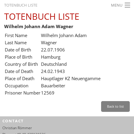
TOTENBUCH LISTE
MENU
TOTENBUCH LISTE
STARTSEITE
Wilhelm Johann Adam Wagner
AUSSTELLUNGEN
First Name
Wilhelm Johann Adam
GESCHICHTE
Last Name
Wagner
Date of Birth
22.07.1906
BILDUNG
Place of Birth
Hamburg
Country of Birth
Deutschland
FORSCHUNG
Date of Death
24.02.1943
SERVICE
Place of Death
Hauptlager KZ Neuengamme
Occupation
Bauarbeiter
Back
Leichte Sprache
Gebärdensprache
Leichte Sprache
Prisoner Number
12569
Leichte
Sprache
Back to list
Deutsch
CONTACT
English
Christian Römmer