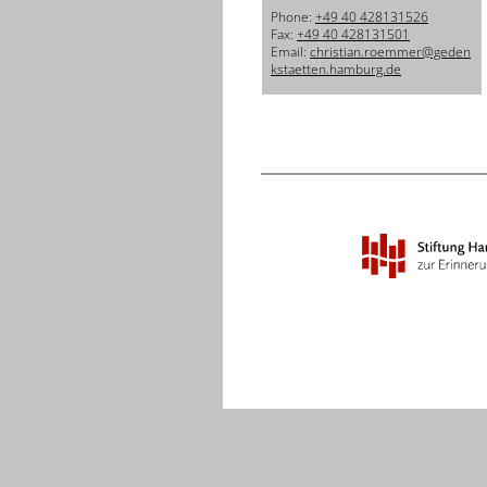
Phone:
+49 40 428131526
Fax:
+49 40 428131501
Email:
christian.roemmer@geden
kstaetten.hamburg.de