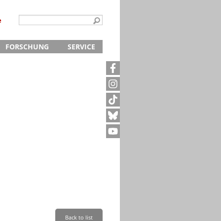
e
FORSCHUNG
SERVICE
Kontakt
5
Archivanfrage
Kurze Information
te
Anfahrt
Back to list