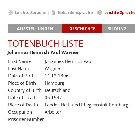
Leichte Sprache
Gebärdensprache
Leichte Sprach
Deutsch
AUSSTELLUNGEN
GESCHICHTE
BILDUNG
English
Hauptausstellung »Zeitspuren«
Das KZ Neuengamme
Français
TOTENBUCH LISTE
Lager-SS
Die Geschichte des Lagers ab 194
Dansk
Johannes Heinrich Paul Wagner
Klinkerwerk
Die Geschichte der Gedenkstätte
Español
First Name
Johannes Heinrich Paul
Walther-Werke
Totenbuch
Totenbuch Lis
Italiano
Last Name
Wagner
Gefängnismauer
Nederlands
Date of Birth
11.12.1896
Haus des Gedenkens
Polski
Place of Birth
Hamburg
Português
Country of Birth
Deutschland
Türkçe
Date of Death
06.1942
Yкраїнський
Place of Death
Landes-Heil- und Pflegeanstalt Bernburg
Occupation
Arbeiter
Русский
Prisoner Number
עברית
العربية