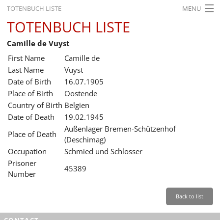
TOTENBUCH LISTE
MENU
TOTENBUCH LISTE
STARTSEITE
Camille de Vuyst
AUSSTELLUNGEN
First Name
Camille de
GESCHICHTE
Last Name
Vuyst
Date of Birth
16.07.1905
BILDUNG
Place of Birth
Oostende
Country of Birth
Belgien
FORSCHUNG
Date of Death
19.02.1945
SERVICE
Außenlager Bremen-Schützenhof
Place of Death
(Deschimag)
Back
Leichte Sprache
Gebärdensprache
Leichte Sprache
Occupation
Schmied und Schlosser
Prisoner
Leichte
45389
Number
Sprache
Deutsch
Back to list
English
CONTACT