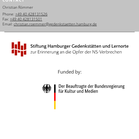
Français
Christian Römmer
Phone:
+49 40 428131526
Dansk
Fax:
+49 40 428131501
Email:
christian.roemmer@gedenkstaetten.hamburg.de
Español
Italiano
Nederlands
Polski
Funded by:
Português
Türkçe
Yкраїнський
Русский
עברית